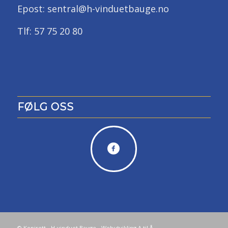
Epost: sentral@h-vinduetbauge.no
Tlf: 57 75 20 80
FØLG OSS
© Kopirett - H-vinduet Bauge -
Webutvikling A til Å
-