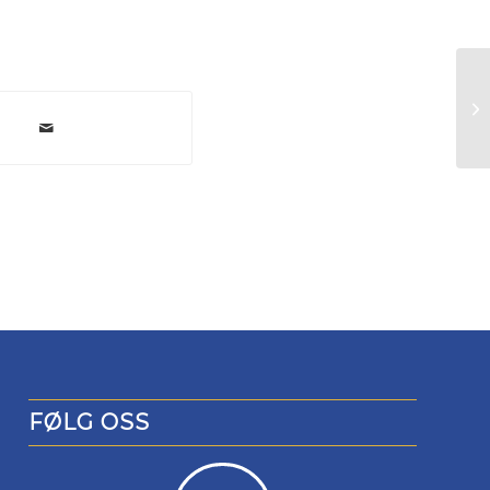
So
FØLG OSS