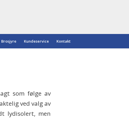
Brosjyre
Kundeservice
Kontakt
lagt som følge av
aktelig ved valg av
t lydisolert, men