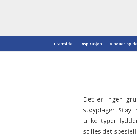
Framside
Inspirasjon
Vinduer og d
Det er ingen gru
støyplager. Støy f
ulike typer lydd
stilles det spesiel