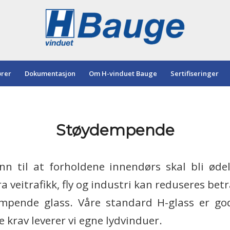
ører
Dokumentasjon
Om H-vinduet Bauge
Sertifiseringer
Støydempende
nn til at forholdene innendørs skal bli øde
ra veitrafikk, fly og industri kan reduseres betr
empende glass. Våre standard H-glass er god
le krav leverer vi egne lydvinduer.