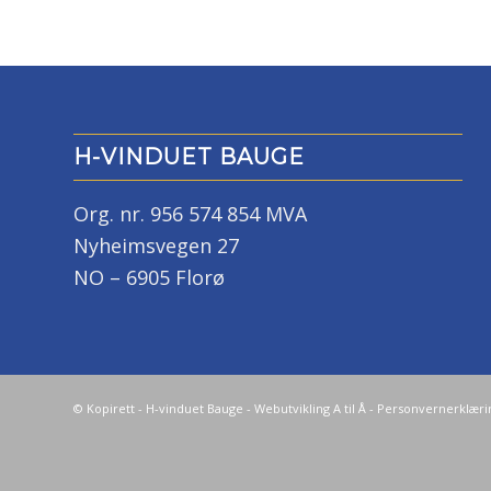
H-VINDUET BAUGE
Org. nr. 956 574 854 MVA
Nyheimsvegen 27
NO – 6905 Florø
© Kopirett - H-vinduet Bauge -
Webutvikling A til Å
-
Personvernerklæri