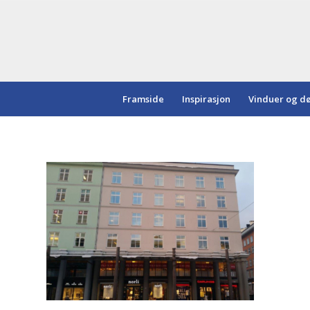
Framside
Inspirasjon
Vinduer og d