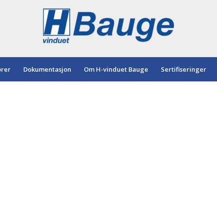
ører
Dokumentasjon
Om H-vinduet Bauge
Sertifiseringer